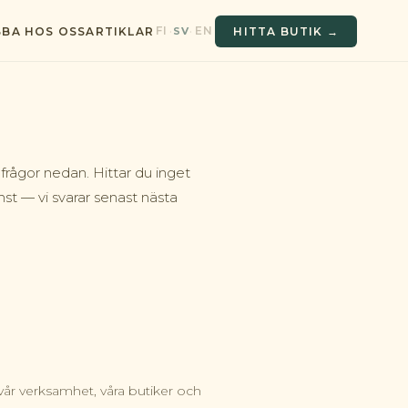
FI
EN
·
SV
·
BBA HOS OSS
ARTIKLAR
HITTA BUTIK →
 frågor nedan. Hittar du inget
nst — vi svarar senast nästa
vår verksamhet, våra butiker och