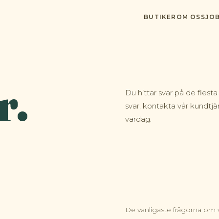
BUTIKER
OM OSS
JO
r.
Du hittar svar på de flesta
svar, kontakta vår kundtjä
vardag.
De vanligaste frågorna om 