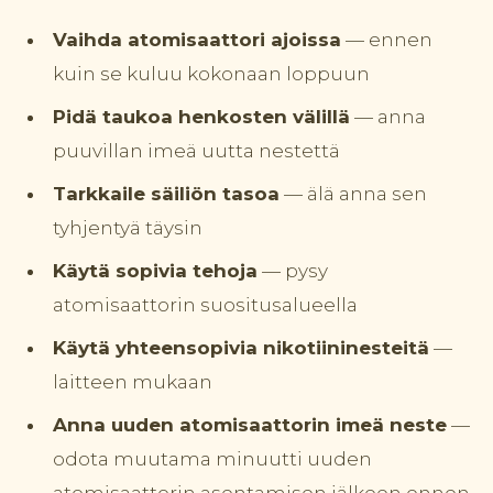
Vaihda atomisaattori ajoissa
— ennen
kuin se kuluu kokonaan loppuun
Pidä taukoa henkosten välillä
— anna
puuvillan imeä uutta nestettä
Tarkkaile säiliön tasoa
— älä anna sen
tyhjentyä täysin
Käytä sopivia tehoja
— pysy
atomisaattorin suositusalueella
Käytä yhteensopivia nikotiininesteitä
—
laitteen mukaan
Anna uuden atomisaattorin imeä neste
—
odota muutama minuutti uuden
atomisaattorin asentamisen jälkeen ennen