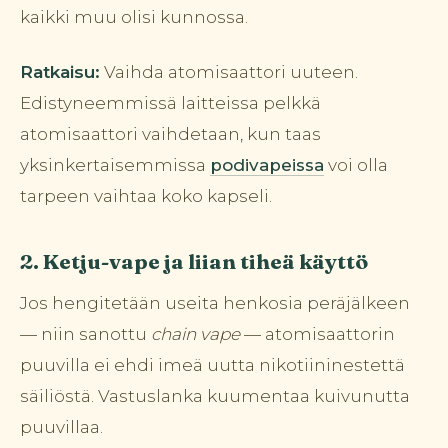
kaikki muu olisi kunnossa.
Ratkaisu:
Vaihda atomisaattori uuteen.
Edistyneemmissä laitteissa pelkkä
atomisaattori vaihdetaan, kun taas
yksinkertaisemmissa
podivapeissa
voi olla
tarpeen vaihtaa koko kapseli.
2. Ketju-vape ja liian tiheä käyttö
Jos hengitetään useita henkosia peräjälkeen
— niin sanottu
chain vape
— atomisaattorin
puuvilla ei ehdi imeä uutta nikotiininestettä
säiliöstä. Vastuslanka kuumentaa kuivunutta
puuvillaa.