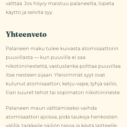
välttää. Jos höyry maistuu palaneelta, lopeta
käyttö ja selvitä syy.
Yhteenveto
Palaneen maku tulee kuivasta atomisaattorin
puuvillasta — kun puuvilla ei saa
nikotiininestettä, vastuslanka polttaa puuvillaa
itse nesteen sijaan. Yleisimmät syyt ovat
kulunut atomisaattori, ketju-vape, tyhjä säiliö,
liian suuret tehot tai sopimaton nikotiinineste.
Palaneen maun välttämiseksi vaihda
atomisaattori ajoissa, pidä taukoja henkosten
välillä, tarkkaile säiliön tasoa ja käytä laitteelle