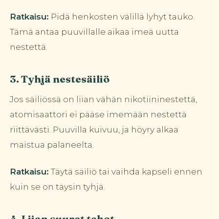
Ratkaisu:
Pidä henkosten välillä lyhyt tauko.
Tämä antaa puuvillalle aikaa imeä uutta
nestettä.
3. Tyhjä nestesäiliö
Jos säiliössä on liian vähän nikotiininestettä,
atomisaattori ei pääse imemään nestettä
riittävästi. Puuvilla kuivuu, ja höyry alkaa
maistua palaneelta.
Ratkaisu:
Täytä säiliö tai vaihda kapseli ennen
kuin se on täysin tyhjä.
4. Liian suuret tehot