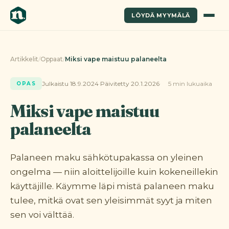
LÖYDÄ MYYMÄLÄ
Artikkelit
/
Oppaat
/
Miksi vape maistuu palaneelta
Julkaistu 18.9.2024
·
Päivitetty 20.1.2026
5 min lukuaika
OPAS
Miksi vape maistuu
palaneelta
Palaneen maku sähkötupakassa on yleinen
ongelma — niin aloittelijoille kuin kokeneillekin
käyttäjille. Käymme läpi mistä palaneen maku
tulee, mitkä ovat sen yleisimmät syyt ja miten
sen voi välttää.