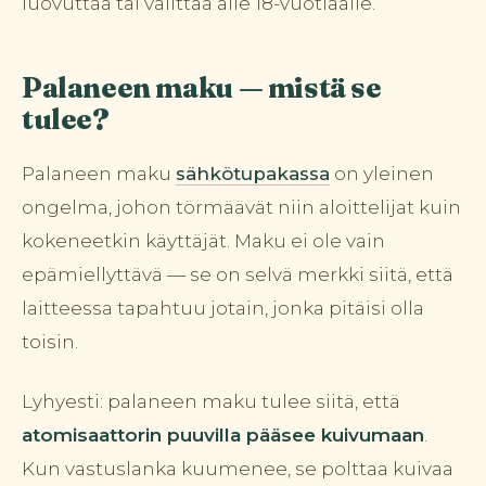
luovuttaa tai välittää alle 18-vuotiaalle.
Palaneen maku — mistä se
tulee?
Palaneen maku
sähkötupakassa
on yleinen
ongelma, johon törmäävät niin aloittelijat kuin
kokeneetkin käyttäjät. Maku ei ole vain
epämiellyttävä — se on selvä merkki siitä, että
laitteessa tapahtuu jotain, jonka pitäisi olla
toisin.
Lyhyesti: palaneen maku tulee siitä, että
atomisaattorin puuvilla pääsee kuivumaan
.
Kun vastuslanka kuumenee, se polttaa kuivaa