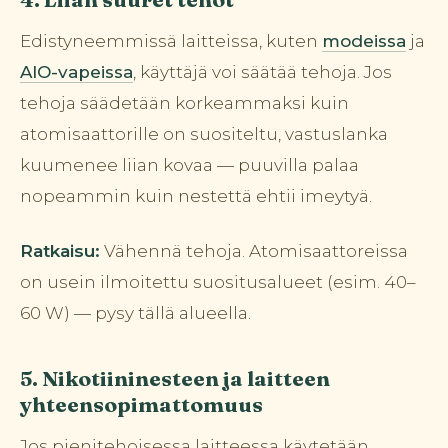
Edistyneemmissä laitteissa, kuten
modeissa
ja
AIO-vapeissa
, käyttäjä voi säätää tehoja. Jos
tehoja säädetään korkeammaksi kuin
atomisaattorille on suositeltu, vastuslanka
kuumenee liian kovaa — puuvilla palaa
nopeammin kuin nestettä ehtii imeytyä.
Ratkaisu:
Vähennä tehoja. Atomisaattoreissa
on usein ilmoitettu suositusalueet (esim. 40–
60 W) — pysy tällä alueella.
5. Nikotiininesteen ja laitteen
yhteensopimattomuus
Jos pienitehoisessa laitteessa käytetään