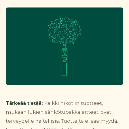
Tärkeää tietää:
Kaikki nikotiinituotteet,
mukaan lukien sähkötupakkalaitteet, ovat
terveydelle haitallisia. Tuotteita ei saa myydä,