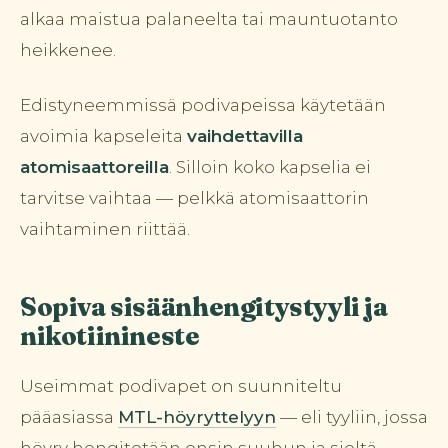
alkaa maistua palaneelta tai mauntuotanto
heikkenee.
Edistyneemmissä podivapeissa käytetään
avoimia kapseleita
vaihdettavilla
atomisaattoreilla
. Silloin koko kapselia ei
tarvitse vaihtaa — pelkkä atomisaattorin
vaihtaminen riittää.
Sopiva sisäänhengitystyyli ja
nikotiinineste
Useimmat podivapet on suunniteltu
pääasiassa
MTL-höyryttelyyn
— eli tyyliin, jossa
höyry hengitetään ensin suuhun ja sieltä