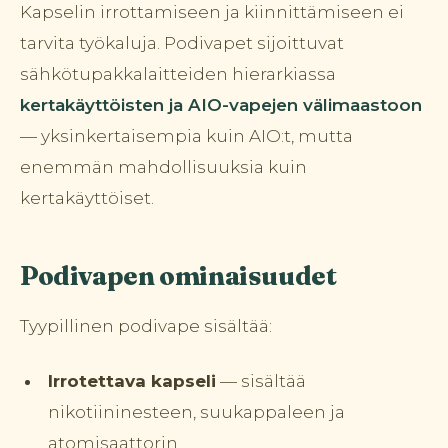
Kapselin irrottamiseen ja kiinnittämiseen ei
tarvita työkaluja. Podivapet sijoittuvat
sähkötupakkalaitteiden hierarkiassa
kertakäyttöisten ja AIO-vapejen välimaastoon
— yksinkertaisempia kuin AIO:t, mutta
enemmän mahdollisuuksia kuin
kertakäyttöiset.
Podivapen ominaisuudet
Tyypillinen podivape sisältää:
Irrotettava kapseli
— sisältää
nikotiininesteen, suukappaleen ja
atomisaattorin