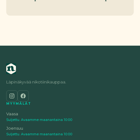
Läpinäkyvää nikotiinikauppaa.
MYYMÄLÄT
Vaasa
Suljettu. Avaamme maanantaina 10:00
Joensuu
Suljettu. Avaamme maanantaina 10:00