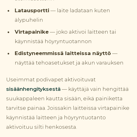
Latausportti
— laite ladataan kuten
älypuhelin
Virtapainike
— joko aktivoi laitteen tai
käynnistää höyryntuotannon
Edistyneemmissä laitteissa näyttö
—
näyttää tehoasetukset ja akun varauksen
Useimmat podivapet aktivoituvat
sisäänhengityksestä
— käyttäjä vain hengittää
suukappaleen kautta sisään, eikä painiketta
tarvitse painaa. Joissakin laitteissa virtapainike
käynnistää laitteen ja höyryntuotanto
aktivoituu silti henkosesta.