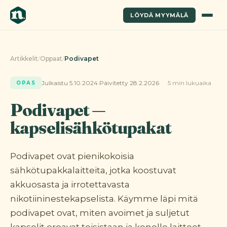
LÖYDÄ MYYMÄLÄ
Artikkelit
/
Oppaat
/
Podivapet
Julkaistu 5.10.2024
·
Päivitetty 28.2.2026
5 min lukuaika
OPAS
Podivapet —
kapselisähkötupakat
Podivapet ovat pienikokoisia
sähkötupakkalaitteita, jotka koostuvat
akkuosasta ja irrotettavasta
nikotiininestekapselista. Käymme läpi mitä
podivapet ovat, miten avoimet ja suljetut