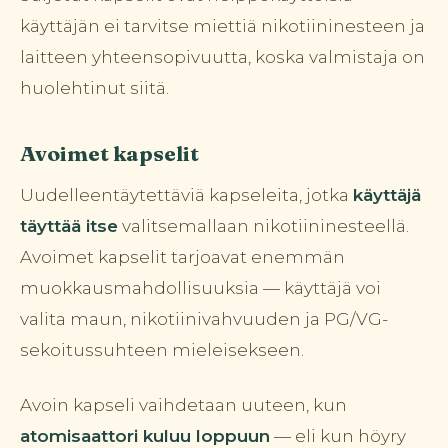
käyttäjän ei tarvitse miettiä nikotiininesteen ja
laitteen yhteensopivuutta, koska valmistaja on
huolehtinut siitä.
Avoimet kapselit
Uudelleentäytettäviä kapseleita, jotka
käyttäjä
täyttää itse
valitsemallaan nikotiininesteellä.
Avoimet kapselit tarjoavat enemmän
muokkausmahdollisuuksia — käyttäjä voi
valita maun, nikotiinivahvuuden ja PG/VG-
sekoitussuhteen mieleisekseen.
Avoin kapseli vaihdetaan uuteen, kun
atomisaattori kuluu loppuun
— eli kun höyry