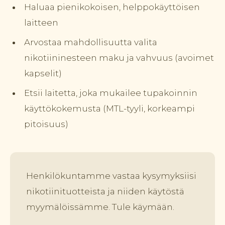
Haluaa pienikokoisen, helppokäyttöisen
laitteen
Arvostaa mahdollisuutta valita
nikotiininesteen maku ja vahvuus (avoimet
kapselit)
Etsii laitetta, joka mukailee tupakoinnin
käyttökokemusta (MTL-tyyli, korkeampi
pitoisuus)
Henkilökuntamme vastaa kysymyksiisi
nikotiinituotteista ja niiden käytöstä
myymälöissämme. Tule käymään.