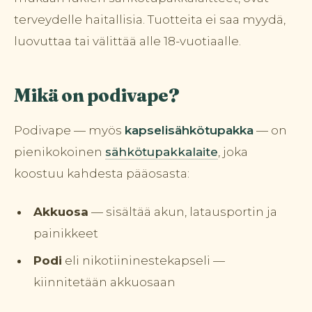
terveydelle haitallisia. Tuotteita ei saa myydä,
luovuttaa tai välittää alle 18-vuotiaalle.
Mikä on podivape?
Podivape — myös
kapselisähkötupakka
— on
pienikokoinen
sähkötupakkalaite
, joka
koostuu kahdesta pääosasta:
Akkuosa
— sisältää akun, latausportin ja
painikkeet
Podi
eli nikotiininestekapseli —
kiinnitetään akkuosaan