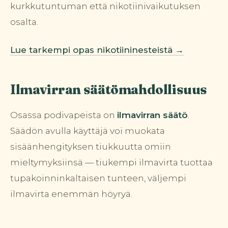
kurkkutuntuman että nikotiinivaikutuksen
osalta.
Lue tarkempi opas nikotiininesteistä →
Ilmavirran säätömahdollisuus
Osassa podivapeista on
ilmavirran säätö
.
Säädön avulla käyttäjä voi muokata
sisäänhengityksen tiukkuutta omiin
mieltymyksiinsä — tiukempi ilmavirta tuottaa
tupakoinninkaltaisen tunteen, väljempi
ilmavirta enemmän höyryä.