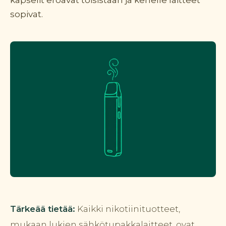
kapselit eroavat toisistaan ja kenelle laitteet
sopivat.
Tärkeää tietää:
Kaikki nikotiinituotteet,
mukaan lukien sähkötupakkalaitteet, ovat