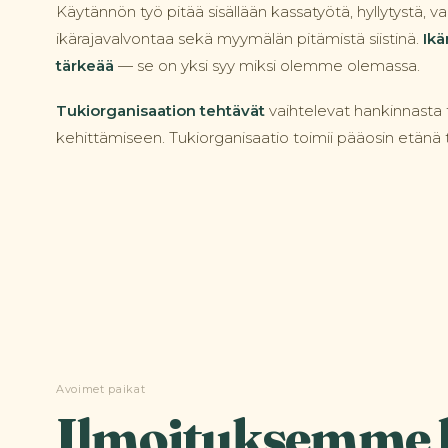
Käytännön työ pitää sisällään kassatyötä, hyllytystä, va
ikärajavalvontaa sekä myymälän pitämistä siistinä.
Ikä
tärkeää
— se on yksi syy miksi olemme olemassa.
Tukiorganisaation tehtävät
vaihtelevat hankinnasta 
kehittämiseen. Tukiorganisaatio toimii pääosin etänä t
Avoimet paikat
Ilmoituksemme 