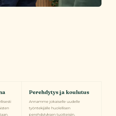
na
Perehdytys ja koulutus
lisesti
Annamme jokaiselle uudelle
isten
työntekijälle huolellisen
taan.
perehdytyksen tuotteisiin,