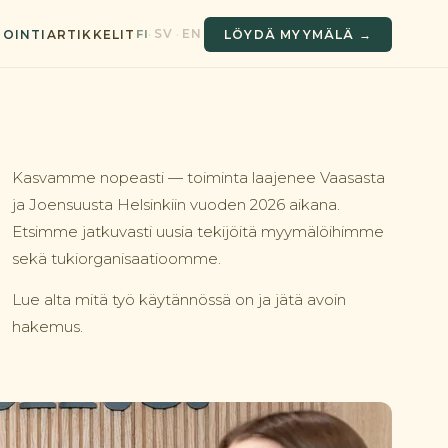
SV
EN
FI
·
·
OINTI
ARTIKKELIT
LÖYDÄ MYYMÄLÄ →
Kasvamme nopeasti — toiminta laajenee Vaasasta
ja Joensuusta Helsinkiin vuoden 2026 aikana.
Etsimme jatkuvasti uusia tekijöitä myymälöihimme
sekä tukiorganisaatioomme.
Lue alta mitä työ käytännössä on ja jätä avoin
hakemus.