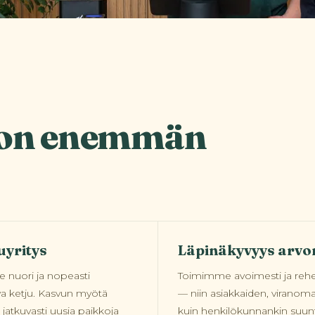
a on enemmän
uyritys
Läpinäkyvyys arvo
nuori ja nopeasti
Toimimme avoimesti ja rehel
va ketju. Kasvun myötä
— niin asiakkaiden, viranoma
jatkuvasti uusia paikkoja
kuin henkilökunnankin suun