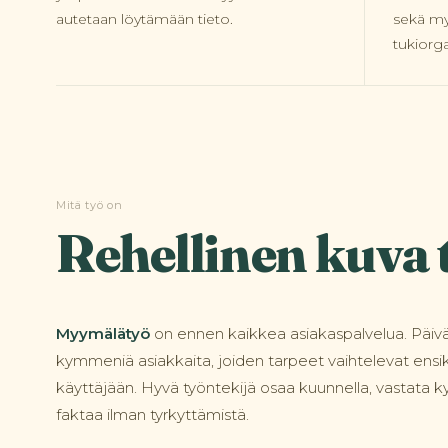
autetaan löytämään tieto.
sekä my
tukiorga
Mitä työ on
Rehellinen kuva 
Myymälätyö
on ennen kaikkea asiakaspalvelua. Päiv
kymmeniä asiakkaita, joiden tarpeet vaihtelevat en
käyttäjään. Hyvä työntekijä osaa kuunnella, vastata k
faktaa ilman tyrkyttämistä.