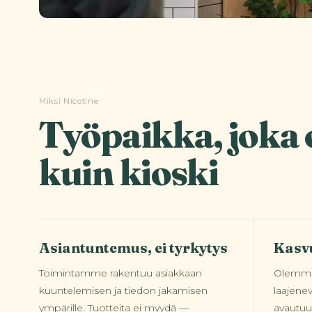
Miksi Nicotine
Työpaikka, jok
kuin kioski
Asiantuntemus, ei tyrkytys
Kasv
Toimintamme rakentuu asiakkaan
Olemme 
kuuntelemisen ja tiedon jakamisen
laajene
ympärille. Tuotteita ei myydä —
avautuu 