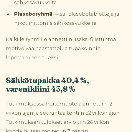
sähkösavukkeita
Plaseboryhmä
— sai plasebotabletteja ja
nikotiinittomia sähkösavukkeita
Kaikille ryhmille annettiin lisäksi 8 istuntoa
motivoivaa haastattelua tupakoinnin
lopettamisen tueksi.
Sähkötupakka 40,4 %,
varenikliini 43,8 %
Tutkimuksessa hoitomuotoja annettiin 12
viikon ajan ja seurantaa tehtiin 52 viikon ajan.
Tutkimuksen tulokset arvioitiin 26 viikon
kohdalla itseilmoitetun 7 päivän