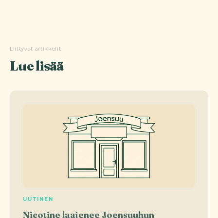
Liittyvät artikkelit
Lue lisää
UUTINEN
Nicotine laajenee Joensuuhun