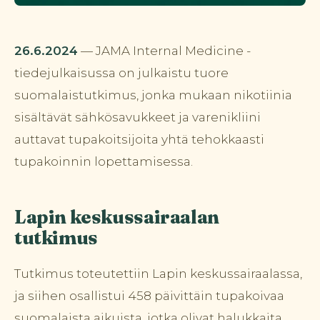
26.6.2024
— JAMA Internal Medicine -
tiedejulkaisussa on julkaistu tuore
suomalaistutkimus, jonka mukaan nikotiinia
sisältävät sähkösavukkeet ja varenikliini
auttavat tupakoitsijoita yhtä tehokkaasti
tupakoinnin lopettamisessa.
Lapin keskussairaalan
tutkimus
Tutkimus toteutettiin Lapin keskussairaalassa,
ja siihen osallistui 458 päivittäin tupakoivaa
suomalaista aikuista, jotka olivat halukkaita