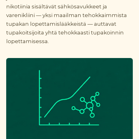
nikotiinia sisältävät sähkösavukkeet ja
varenikliini — yksi maailman tehokkaimmista
tupakan lopettamislääkkeistä — auttavat
tupakoitsijoita yhtä tehokkaasti tupakoinnin
lopettamisessa.