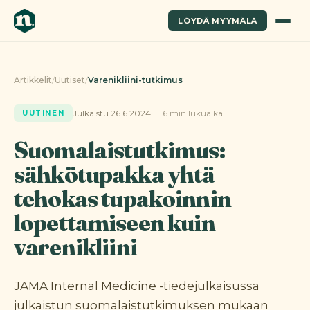
LÖYDÄ MYYMÄLÄ
Artikkelit
/
Uutiset
/
Varenikliini-tutkimus
Julkaistu 26.6.2024
6 min lukuaika
UUTINEN
Suomalaistutkimus:
sähkötupakka yhtä
tehokas tupakoinnin
lopettamiseen kuin
varenikliini
JAMA Internal Medicine -tiedejulkaisussa
julkaistun suomalaistutkimuksen mukaan