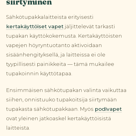
siirtyminen
Sähkötupakkalaitteista erityisesti
kertakäyttöiset vapet
jäljittelevät tarkasti
tupakan käyttökokemusta. Kertakäyttöisten
vapejen höyryntuotanto aktivoidaan
sisäänhengityksellä, ja laitteissa ei ole
tyypillisesti painikkeita — tämä mukailee
tupakoinnin käyttötapaa.
Ensimmäisen sähkötupakan valinta vaikuttaa
siihen, onnistuuko tupakoitsija siirtymään
tupakasta sähkötupakkaan. Myös
podivapet
ovat yleinen jatkoaskel kertakäyttöisistä
laitteista.