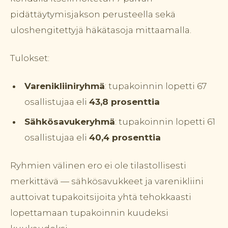
pidättäytymisjakson perusteella sekä
uloshengitettyjä häkätasoja mittaamalla.
Tulokset:
Varenikliiniryhmä
: tupakoinnin lopetti 67
osallistujaa eli
43,8 prosenttia
Sähkösavukeryhmä
: tupakoinnin lopetti 61
osallistujaa eli
40,4 prosenttia
Ryhmien välinen ero ei ole tilastollisesti
merkittävä — sähkösavukkeet ja varenikliini
auttoivat tupakoitsijoita yhtä tehokkaasti
lopettamaan tupakoinnin kuudeksi