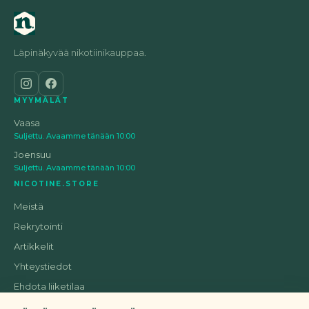
Läpinäkyvää nikotiinikauppaa.
MYYMÄLÄT
Vaasa
Suljettu. Avaamme tänään 10:00
Joensuu
Suljettu. Avaamme tänään 10:00
NICOTINE.STORE
Meistä
Rekrytointi
Artikkelit
Yhteystiedot
Ehdota liiketilaa
Tietosuoja