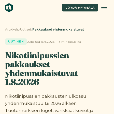
LÖYDÄ MYYMÄLÄ
Artikkelit
/
Uutiset
/
Pakkaukset yhdenmukaistuvat
Julkaistu 16.6.2026
3 min lukuaika
UUTINEN
Nikotiinipussien
pakkaukset
yhdenmukaistuvat
1.8.2026
Nikotiinipussien pakkausten ulkoasu
yhdenmukaistuu 1.8.2026 alkaen.
Tuotemerkkien logot, värikkäät kuviot ja