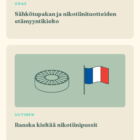
OPAS
Sähkötupakan ja nikotiinituotteiden
etämyyntikielto
UUTINEN
Ranska kieltää nikotiinipussit