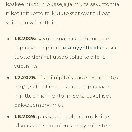
koskee nikotiinipusseja ja muita savuttomia
nikotiinituotteita. Muutokset ovat tulleet
voimaan vaiheittain:
1.8.2025:
savuttomat nikotiinituotteet
tupakkalain piiriin,
etämyyntikielto
sekä
tuotteiden hallussapitokielto alle 18-
vuotiailta
1.2.2026:
nikotiinipitoisuuden yläraja 16,6
mg/g, sallitut maut rajattu tupakkaan,
minttuun ja mentoliin sekä pakolliset
pakkausmerkinnät
1.8.2026:
pakkausten yhdenmukainen
ulkoasu sekä logojen ja myynnillisten