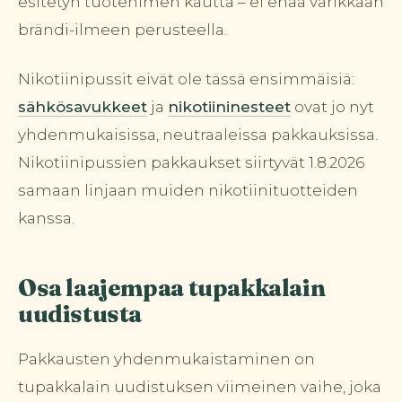
esitetyn tuotenimen kautta – ei enää värikkään
brändi-ilmeen perusteella.
Nikotiinipussit eivät ole tässä ensimmäisiä:
sähkösavukkeet
ja
nikotiininesteet
ovat jo nyt
yhdenmukaisissa, neutraaleissa pakkauksissa.
Nikotiinipussien pakkaukset siirtyvät 1.8.2026
samaan linjaan muiden nikotiinituotteiden
kanssa.
Osa laajempaa tupakkalain
uudistusta
Pakkausten yhdenmukaistaminen on
tupakkalain uudistuksen viimeinen vaihe, joka