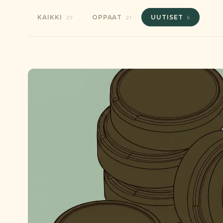
KAIKKI
OPPAAT
UUTISET
27
21
6