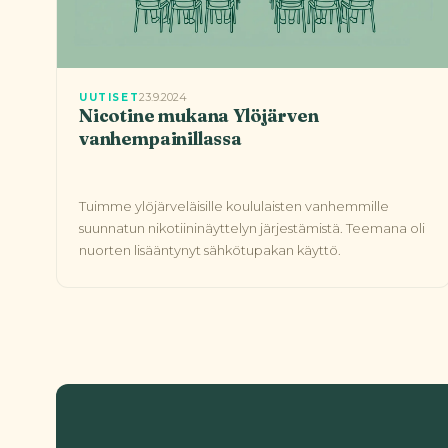
23.9.2024
UUTISET
Nicotine mukana Ylöjärven
vanhempainillassa
Tuimme ylöjärveläisille koululaisten vanhemmille
suunnatun nikotiininäyttelyn järjestämistä. Teemana oli
nuorten lisääntynyt sähkötupakan käyttö.