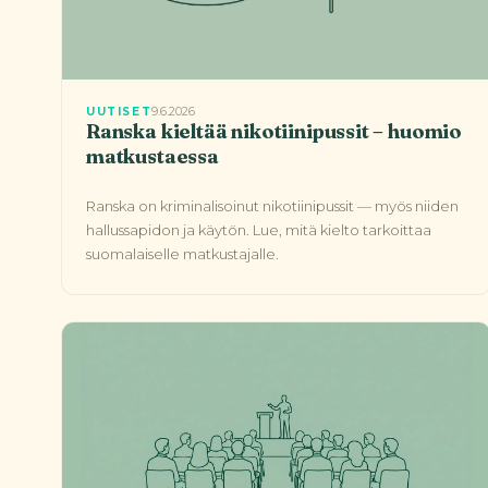
9.6.2026
UUTISET
Ranska kieltää nikotiinipussit – huomio
matkustaessa
Ranska on kriminalisoinut nikotiinipussit — myös niiden
hallussapidon ja käytön. Lue, mitä kielto tarkoittaa
suomalaiselle matkustajalle.