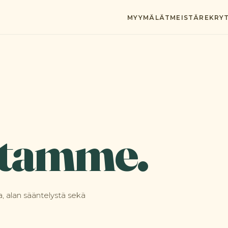
MYYMÄLÄT
MEISTÄ
REKRYT
stamme.
, alan sääntelystä sekä