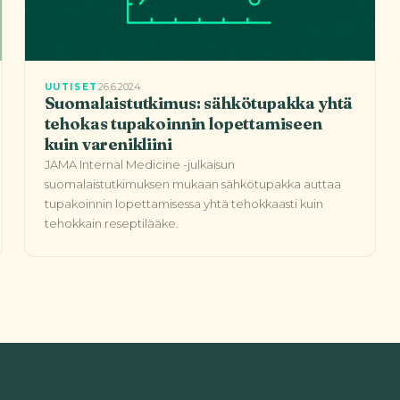
26.6.2024
UUTISET
Suomalaistutkimus: sähkötupakka yhtä
tehokas tupakoinnin lopettamiseen
kuin varenikliini
JAMA Internal Medicine -julkaisun
suomalaistutkimuksen mukaan sähkötupakka auttaa
tupakoinnin lopettamisessa yhtä tehokkaasti kuin
tehokkain reseptilääke.