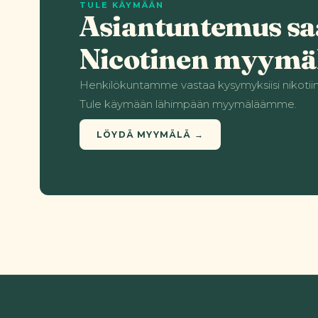
TULE KÄYMÄÄN
Asiantuntemus sa
Nicotinen myymä
Henkilökuntamme vastaa kysymyksiisi nikotiini
Tule käymään lähimpään myymäläämme.
LÖYDÄ MYYMÄLÄ →