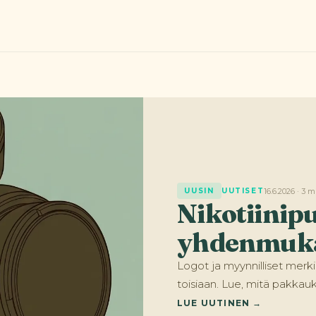
16.6.2026 · 3 
UUSIN
UUTISET
Nikotiinip
yhdenmuka
Logot ja myynnilliset merki
toisiaan. Lue, mitä pakkau
LUE UUTINEN →