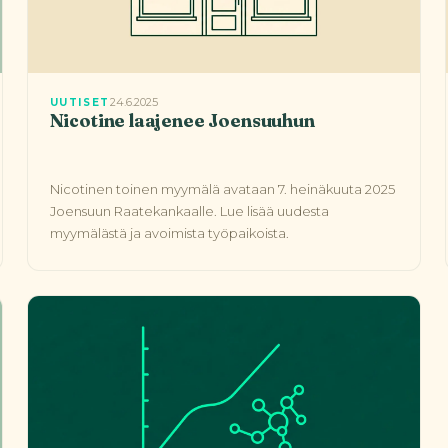
24.6.2025
UUTISET
Nicotine laajenee Joensuuhun
Nicotinen toinen myymälä avataan 7. heinäkuuta 2025
Joensuun Raatekankaalle. Lue lisää uudesta
myymälästä ja avoimista työpaikoista.