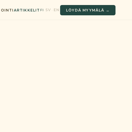
SV
EN
FI
·
·
OINTI
ARTIKKELIT
LÖYDÄ MYYMÄLÄ →