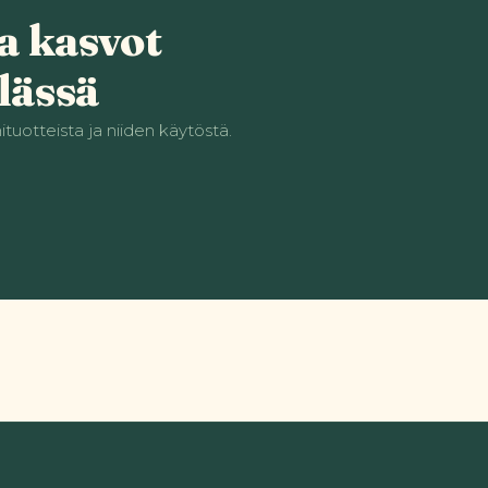
a kasvot
lässä
tuotteista ja niiden käytöstä.