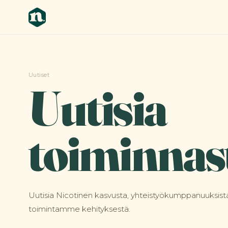
Uutiset
Uutisia
toiminna
Uutisia Nicotinen kasvusta, yhteistyökumppanuuksista
toimintamme kehityksestä.